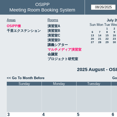
OSIPP
Meeting Room Booking System
Areas
Rooms
July 2
Sun
Mon
Tue
We
OSIPP棟
演習室A
1
2
千里エクステンション
演習室B
6
7
8
9
演習室C
13
14
15
16
20
21
22
23
演習室D
27
28
29
30
講義シアター
マルチメディア演習室
会議室
プロジェクト研究室
2025 August 
<< Go To Month Before
Go
Sunday
Monday
Tuesday
3
4
5
6