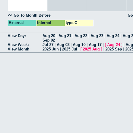
<< Go To Month Before
Go
External
Internal
type.C
View Day:
Aug 20
|
Aug 21
|
Aug 22
|
Aug 23
|
Aug 24
|
Aug 
Sep 02
View Week:
Jul 27
|
Aug 03
|
Aug 10
|
Aug 17
|
[
Aug 24
]
|
Aug
View Month:
2025 Jun
|
2025 Jul
|
[
2025 Aug
]
|
2025 Sep
|
202