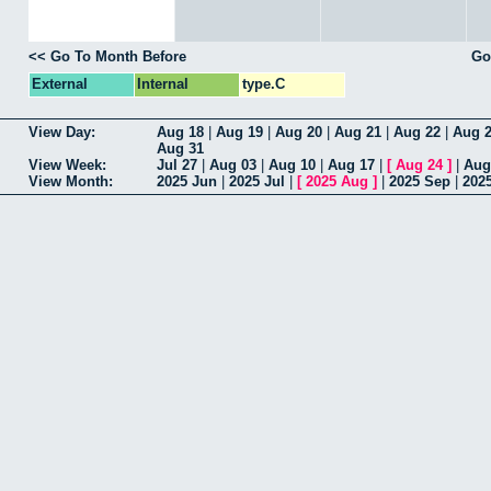
<< Go To Month Before
Go
External
Internal
type.C
View Day:
Aug 18
|
Aug 19
|
Aug 20
|
Aug 21
|
Aug 22
|
Aug 
Aug 31
View Week:
Jul 27
|
Aug 03
|
Aug 10
|
Aug 17
|
[
Aug 24
]
|
Aug
View Month:
2025 Jun
|
2025 Jul
|
[
2025 Aug
]
|
2025 Sep
|
202