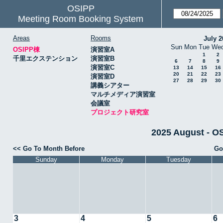
OSIPP
Meeting Room Booking System
Areas
Rooms
July 2
Sun
Mon
Tue
We
OSIPP棟
演習室A
1
2
千里エクステンション
演習室B
6
7
8
9
演習室C
13
14
15
16
20
21
22
23
演習室D
27
28
29
30
講義シアター
マルチメディア演習室
会議室
プロジェクト研究室
2025 August 
<< Go To Month Before
Go
Sunday
Monday
Tuesday
3
4
5
6