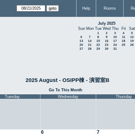
Help
Rooms
Re
July 2025
Sun
Mon
Tue
Wed
Thu
Fri
Sat
1
2
3
4
5
6
7
8
9
10
11
12
13
14
15
16
17
18
19
20
21
22
23
24
25
26
27
28
29
30
31
2025 August - OSIPP棟 - 演習室B
Go To This Month
Tuesday
Wednesday
Thursday
6
7