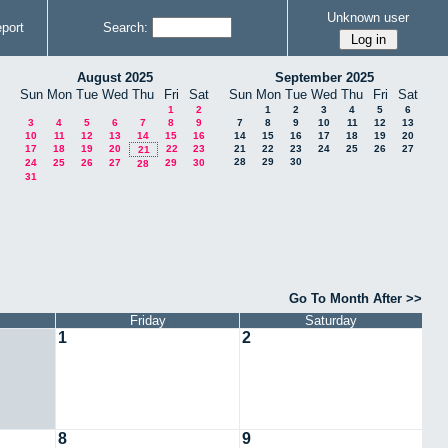
Unknown user
port
Search:
August 2025
September 2025
Sun
Mon
Tue
Wed
Thu
Fri
Sat
Sun
Mon
Tue
Wed
Thu
Fri
Sat
1
2
1
2
3
4
5
6
3
4
5
6
7
8
9
7
8
9
10
11
12
13
10
11
12
13
14
15
16
14
15
16
17
18
19
20
17
18
19
20
22
23
21
22
23
24
25
26
27
21
28
29
30
24
25
26
27
29
30
28
31
Go To Month After >>
Friday
Saturday
1
2
8
9