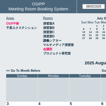
OSIPP
Meeting Room Booking System
Areas
Rooms
July 2
Sun
Mon
Tue
We
OSIPP棟
演習室A
1
2
千里エクステンション
演習室B
6
7
8
9
演習室C
13
14
15
16
20
21
22
23
演習室D
27
28
29
30
講義シアター
マルチメディア演習室
会議室
プロジェクト研究室
2025 Aug
<< Go To Month Before
Go
Sunday
Monday
Tuesday
3
4
5
6