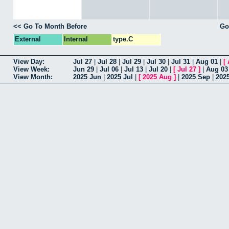
<< Go To Month Before
Go
External
Internal
type.C
View Day:
Jul 27
|
Jul 28
|
Jul 29
|
Jul 30
|
Jul 31
|
Aug 01
|
[
View Week:
Jun 29
|
Jul 06
|
Jul 13
|
Jul 20
|
[
Jul 27
]
|
Aug 03
View Month:
2025 Jun
|
2025 Jul
|
[
2025 Aug
]
|
2025 Sep
|
202