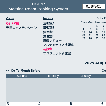
OSIPP
Meeting Room Booking System
Areas
Rooms
July 2
Sun
Mon
Tue
We
OSIPP棟
演習室A
1
2
千里エクステンション
演習室B
6
7
8
9
演習室C
13
14
15
16
20
21
22
23
演習室D
27
28
29
30
講義シアター
マルチメディア演習室
会議室
プロジェクト研究室
2025 Aug
<< Go To Month Before
Go
Sunday
Monday
Tuesday
3
4
5
6