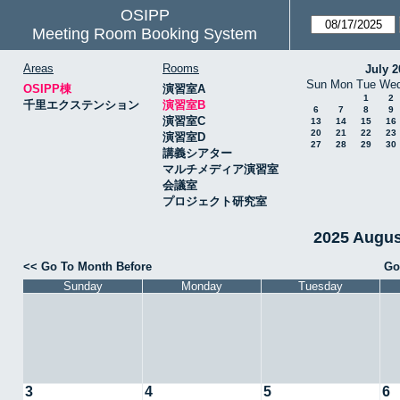
OSIPP
Meeting Room Booking System
Areas
Rooms
July 2
Sun
Mon
Tue
We
OSIPP棟
演習室A
1
2
千里エクステンション
演習室B
6
7
8
9
演習室C
13
14
15
16
20
21
22
23
演習室D
27
28
29
30
講義シアター
マルチメディア演習室
会議室
プロジェクト研究室
2025 Augu
<< Go To Month Before
Go
Sunday
Monday
Tuesday
3
4
5
6