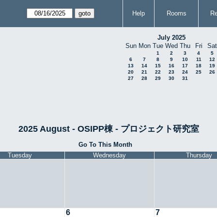
Help
Rooms
Re
July 2025
Sun
Mon
Tue
Wed
Thu
Fri
Sat
1
2
3
4
5
6
7
8
9
10
11
12
13
14
15
16
17
18
19
20
21
22
23
24
25
26
27
28
29
30
31
2025 August - OSIPP棟 - プロジェクト研究室
Go To This Month
Tuesday
Wednesday
Thursday
6
7