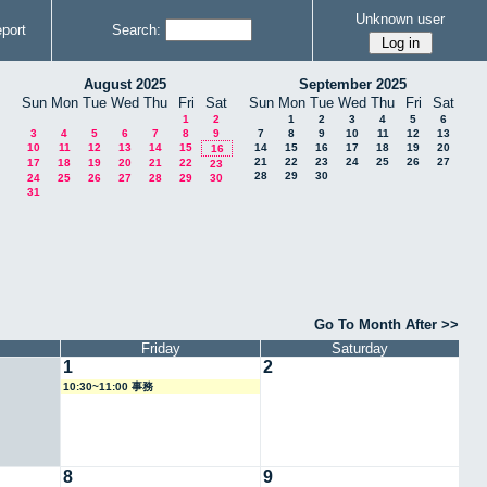
Unknown user
port
Search:
August 2025
September 2025
Sun
Mon
Tue
Wed
Thu
Fri
Sat
Sun
Mon
Tue
Wed
Thu
Fri
Sat
1
2
1
2
3
4
5
6
3
4
5
6
7
8
9
7
8
9
10
11
12
13
10
11
12
13
14
15
14
15
16
17
18
19
20
16
21
22
23
24
25
26
27
17
18
19
20
21
22
23
28
29
30
24
25
26
27
28
29
30
31
Go To Month After >>
Friday
Saturday
1
2
10:30~11:00 事務
8
9