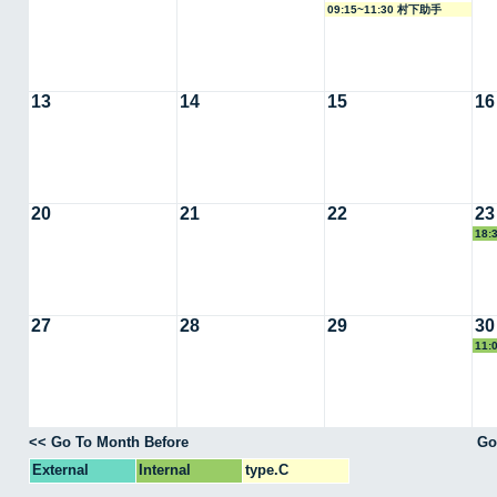
09:15~11:30 村下助手
13
14
15
16
20
21
22
23
18:
27
28
29
30
11:
<< Go To Month Before
Go
External
Internal
type.C