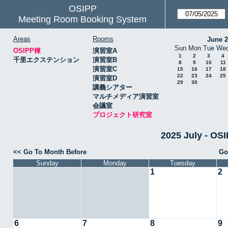
OSIPP
Meeting Room Booking System
Areas
Rooms
June 
Sun
Mon
Tue
We
OSIPP棟
演習室A
1
2
3
4
千里エクステンション
演習室B
8
9
10
11
演習室C
15
16
17
18
22
23
24
25
演習室D
29
30
講義シアター
マルチメディア演習室
会議室
プロジェクト研究室
2025 July -
<< Go To Month Before
Go
Sunday
Monday
Tuesday
1
2
6
7
8
9