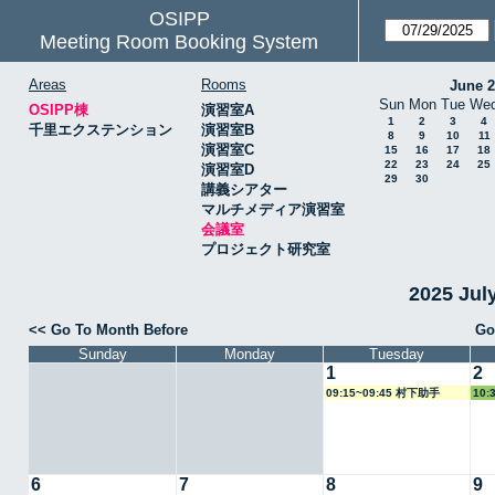
OSIPP
Meeting Room Booking System
Areas
Rooms
June 
Sun
Mon
Tue
We
OSIPP棟
演習室A
1
2
3
4
千里エクステンション
演習室B
8
9
10
11
演習室C
15
16
17
18
22
23
24
25
演習室D
29
30
講義シアター
マルチメディア演習室
会議室
プロジェクト研究室
2025 Ju
<< Go To Month Before
Go
Sunday
Monday
Tuesday
1
2
09:15~09:45 村下助手
10:
6
7
8
9