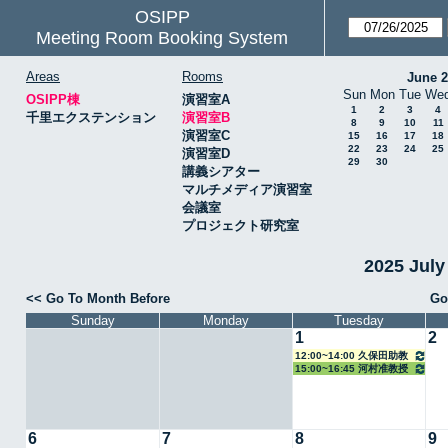
OSIPP
Meeting Room Booking System
Areas
Rooms
June 
Sun
Mon
Tue
We
OSIPP棟
演習室A
1
2
3
4
千里エクステンション
演習室B
8
9
10
11
演習室C
15
16
17
18
22
23
24
25
演習室D
29
30
講義シアター
マルチメディア演習室
会議室
プロジェクト研究室
2025 Jul
<< Go To Month Before
Go
Sunday
Monday
Tuesday
1
2
12:00~14:00 久保田助教
15:00~16:45 河村准教授
6
7
8
9