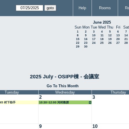
Help
Rooms
Re
June 2025
Sun
Mon
Tue
Wed
Thu
Fri
Sat
1
2
3
4
5
6
7
8
9
10
11
12
13
14
15
16
17
18
19
20
21
22
23
24
25
26
27
28
29
30
2025 July - OSIPP棟 - 会議室
Go To This Month
Tuesday
Wednesday
Thursday
2
3
9:45 村下助手
10:30~12:00 河村教授
9
10