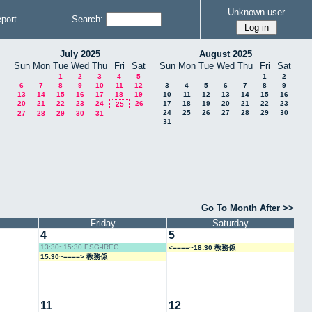
Unknown user
port
Search:
July 2025
August 2025
Sun
Mon
Tue
Wed
Thu
Fri
Sat
Sun
Mon
Tue
Wed
Thu
Fri
Sat
1
2
3
4
5
1
2
6
7
8
9
10
11
12
3
4
5
6
7
8
9
13
14
15
16
17
18
19
10
11
12
13
14
15
16
20
21
22
23
24
26
17
18
19
20
21
22
23
25
24
25
26
27
28
29
30
27
28
29
30
31
31
Go To Month After >>
Friday
Saturday
4
5
13:30~15:30 ESG-IREC
<====~18:30 教務係
15:30~====> 教務係
11
12