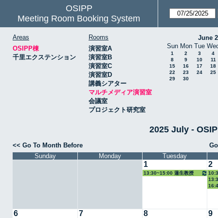
OSIPP
Meeting Room Booking System
Areas
Rooms
June 
Sun
Mon
Tue
We
OSIPP棟
演習室A
1
2
3
4
千里エクステンション
演習室B
8
9
10
11
演習室C
15
16
17
18
22
23
24
25
演習室D
29
30
講義シアター
マルチメディア演習室
会議室
プロジェクト研究室
2025 July -
<< Go To Month Before
Go
Sunday
Monday
Tuesday
1
2
13:30~15:00 蓮生教授
10:
13:
授
16:
6
7
8
9