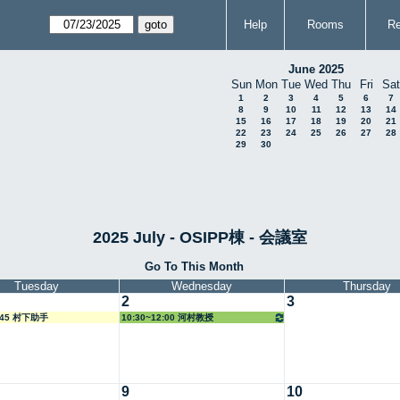
Help
Rooms
Re
June 2025
Sun
Mon
Tue
Wed
Thu
Fri
Sat
1
2
3
4
5
6
7
8
9
10
11
12
13
14
15
16
17
18
19
20
21
22
23
24
25
26
27
28
29
30
2025 July - OSIPP棟 - 会議室
Go To This Month
Tuesday
Wednesday
Thursday
2
3
9:45 村下助手
10:30~12:00 河村教授
9
10