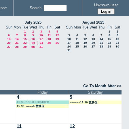
Unknown user
port
Search:
July 2025
August 2025
Sun
Mon
Tue
Wed
Thu
Fri
Sat
Sun
Mon
Tue
Wed
Thu
Fri
Sat
1
2
3
4
5
1
2
6
7
8
9
10
11
12
3
4
5
6
7
8
9
13
14
15
16
17
18
19
10
11
12
13
14
15
16
20
21
22
24
25
26
17
18
19
20
21
22
23
23
24
25
26
27
28
29
30
27
28
29
31
30
31
Go To Month After >>
Friday
Saturday
4
5
13:30~15:30 ESG-IREC
<====~18:30 教務係
15:30~====> 教務係
11
12