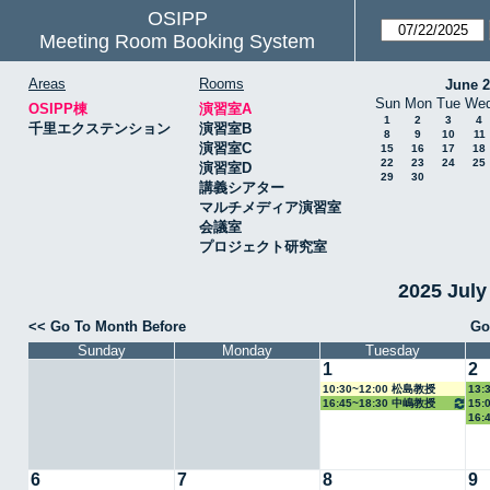
OSIPP
Meeting Room Booking System
Areas
Rooms
June 
Sun
Mon
Tue
We
OSIPP棟
演習室A
1
2
3
4
千里エクステンション
演習室B
8
9
10
11
演習室C
15
16
17
18
22
23
24
25
演習室D
29
30
講義シアター
マルチメディア演習室
会議室
プロジェクト研究室
2025 Jul
<< Go To Month Before
Go
Sunday
Monday
Tuesday
1
2
10:30~12:00 松島教授
13:
16:45~18:30 中嶋教授
15:
16:
教授
教授
6
7
8
9