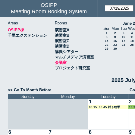
OSIPP
Meeting Room Booking System
Areas
Rooms
June 
Sun
Mon
Tue
We
OSIPP棟
演習室A
1
2
3
4
千里エクステンション
演習室B
8
9
10
11
演習室C
15
16
17
18
22
23
24
25
演習室D
29
30
講義シアター
マルチメディア演習室
会議室
プロジェクト研究室
2025 Ju
<< Go To Month Before
Go
Sunday
Monday
Tuesday
1
2
09:15~09:45 村下助手
10:
6
7
8
9