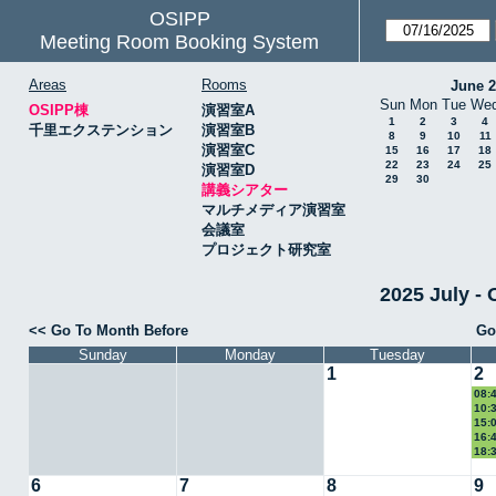
OSIPP
Meeting Room Booking System
Areas
Rooms
June 
Sun
Mon
Tue
We
OSIPP棟
演習室A
1
2
3
4
千里エクステンション
演習室B
8
9
10
11
演習室C
15
16
17
18
22
23
24
25
演習室D
29
30
講義シアター
マルチメディア演習室
会議室
プロジェクト研究室
2025 July
<< Go To Month Before
Go
Sunday
Monday
Tuesday
1
2
08:
10:
15:
16:
18:
6
7
8
9