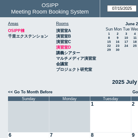
OSIPP
Meeting Room Booking System
Areas
Rooms
June 
Sun
Mon
Tue
We
OSIPP棟
演習室A
1
2
3
4
千里エクステンション
演習室B
8
9
10
11
演習室C
15
16
17
18
22
23
24
25
演習室D
29
30
講義シアター
マルチメディア演習室
会議室
プロジェクト研究室
2025 Jul
<< Go To Month Before
Go
Sunday
Monday
Tuesday
1
2
6
7
8
9