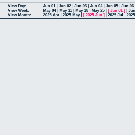
View Day:
Jun 01
|
Jun 02
|
Jun 03
|
Jun 04
|
Jun 05
|
Jun 06
View Week:
May 04
|
May 11
|
May 18
|
May 25
|
[
Jun 01
]
|
Jun
View Month:
2025 Apr
|
2025 May
|
[
2025 Jun
]
|
2025 Jul
|
202