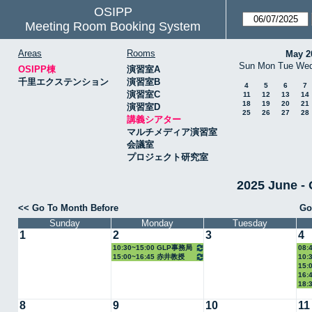
OSIPP
Meeting Room Booking System
Areas
Rooms
May 2
Sun
Mon
Tue
We
OSIPP棟
演習室A
千里エクステンション
演習室B
4
5
6
7
演習室C
11
12
13
14
18
19
20
21
演習室D
25
26
27
28
講義シアター
マルチメディア演習室
会議室
プロジェクト研究室
2025 June
<< Go To Month Before
Go
Sunday
Monday
Tuesday
1
2
3
4
10:30~15:00 GLP事務局
08:
15:00~16:45 赤井教授
10:
15:
16:
18:
8
9
10
11