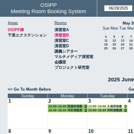
OSIPP
Meeting Room Booking System
Areas
Rooms
May 2
Sun
Mon
Tue
We
OSIPP棟
演習室A
千里エクステンション
演習室B
4
5
6
7
演習室C
11
12
13
14
18
19
20
21
演習室D
25
26
27
28
講義シアター
マルチメディア演習室
会議室
プロジェクト研究室
2025 Jun
<< Go To Month Before
Go
Sunday
Monday
Tuesday
1
2
3
4
15:00~16:45 西連寺准教
12:00~14:00 久保田助教
16:45~18:30 河村准教授
15:00~16:45 河村准教授
授
8
9
10
11