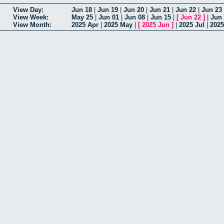
View Day:
Jun 18
|
Jun 19
|
Jun 20
|
Jun 21
|
Jun 22
|
Jun 23
View Week:
May 25
|
Jun 01
|
Jun 08
|
Jun 15
|
[
Jun 22
]
|
Jun
View Month:
2025 Apr
|
2025 May
|
[
2025 Jun
]
|
2025 Jul
|
202