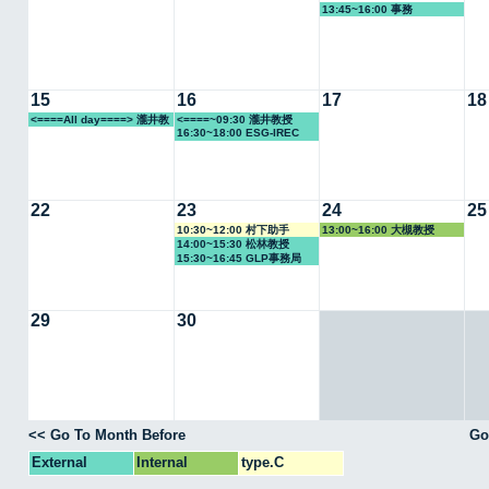
13:45~16:00 事務
15
16
17
18
<====All day====> 瀧井教
<====~09:30 瀧井教授
16:30~18:00 ESG-IREC
授
22
23
24
25
10:30~12:00 村下助手
13:00~16:00 大槻教授
14:00~15:30 松林教授
15:30~16:45 GLP事務局
29
30
<< Go To Month Before
Go
External
Internal
type.C