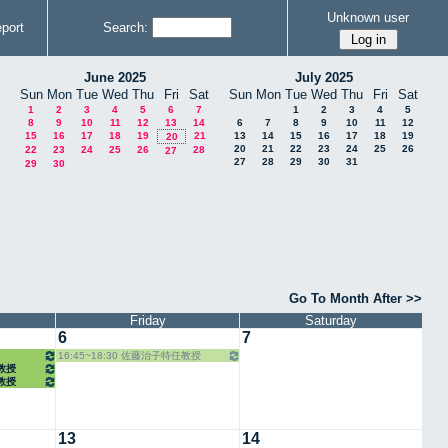
Unknown user
port
Search:
June 2025
July 2025
Sun
Mon
Tue
Wed
Thu
Fri
Sat
Sun
Mon
Tue
Wed
Thu
Fri
Sat
1
2
3
4
5
6
7
1
2
3
4
5
8
9
10
11
12
13
14
6
7
8
9
10
11
12
15
16
17
18
19
21
13
14
15
16
17
18
19
20
20
21
22
23
24
25
26
22
23
24
25
26
28
27
27
28
29
30
31
29
30
Go To Month After >>
Friday
Saturday
6
7
16:45~18:30 佐藤治子特任教授
任教授
任教授
13
14