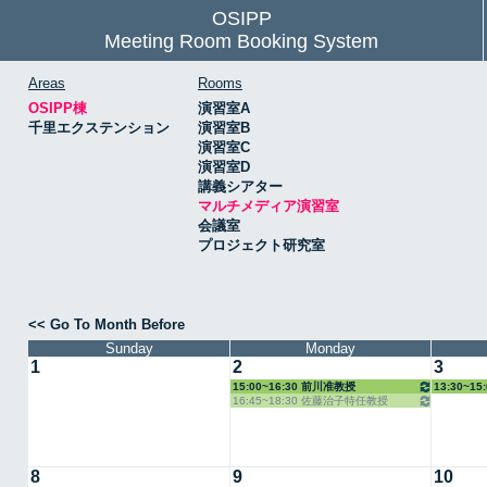
OSIPP
Meeting Room Booking System
Areas
Rooms
OSIPP棟
演習室A
千里エクステンション
演習室B
演習室C
演習室D
講義シアター
マルチメディア演習室
会議室
プロジェクト研究室
<< Go To Month Before
Sunday
Monday
1
2
3
15:00~16:30 前川准教授
13:30~1
16:45~18:30 佐藤治子特任教授
8
9
10