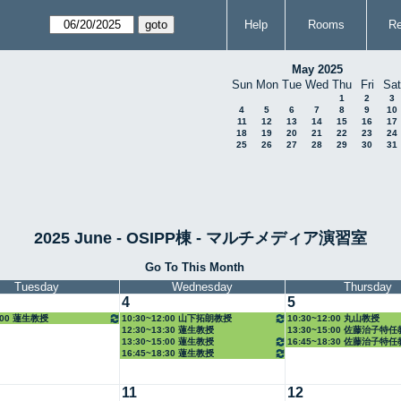
Help
Rooms
Re
May 2025
Sun
Mon
Tue
Wed
Thu
Fri
Sat
1
2
3
4
5
6
7
8
9
10
11
12
13
14
15
16
17
18
19
20
21
22
23
24
25
26
27
28
29
30
31
2025 June - OSIPP棟 - マルチメディア演習室
Go To This Month
Tuesday
Wednesday
Thursday
4
5
5:00 蓮生教授
10:30~12:00 山下拓朗教授
10:30~12:00 丸山教授
12:30~13:30 蓮生教授
13:30~15:00 佐藤治子特
13:30~15:00 蓮生教授
16:45~18:30 佐藤治子特
16:45~18:30 蓮生教授
11
12