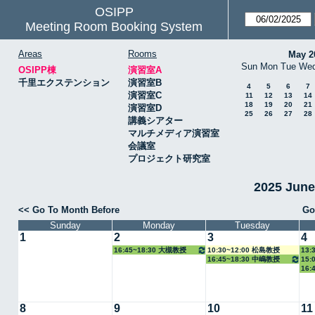
OSIPP
Meeting Room Booking System
Areas
Rooms
May 2
Sun
Mon
Tue
We
OSIPP棟
演習室A
千里エクステンション
演習室B
4
5
6
7
演習室C
11
12
13
14
18
19
20
21
演習室D
25
26
27
28
講義シアター
マルチメディア演習室
会議室
プロジェクト研究室
2025 Jun
<< Go To Month Before
Go
Sunday
Monday
Tuesday
1
2
3
4
16:45~18:30 大槻教授
10:30~12:00 松島教授
13:
16:45~18:30 中嶋教授
15:
16:
教授
教授
8
9
10
11