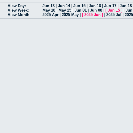
View Day:
Jun 13
|
Jun 14
|
Jun 15
|
Jun 16
|
Jun 17
|
Jun 18
View Week:
May 18
|
May 25
|
Jun 01
|
Jun 08
|
[
Jun 15
]
|
Jun
View Month:
2025 Apr
|
2025 May
|
[
2025 Jun
]
|
2025 Jul
|
202