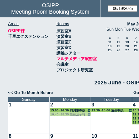
OSIPP
Meeting Room Booking System
Areas
Rooms
May 2
Sun
Mon
Tue
We
OSIPP棟
演習室A
千里エクステンション
演習室B
4
5
6
7
演習室C
11
12
13
14
18
19
20
21
演習室D
25
26
27
28
講義シアター
マルチメディア演習室
会議室
プロジェクト研究室
2025 June - 
<< Go To Month Before
Go
Sunday
Monday
Tuesday
1
2
3
4
15:00~16:30 前川准教授
13:30~15:00 蓮生教授
10:
16:45~18:30 佐藤治子特
12:
授
13:
任教授
16:
8
9
10
11