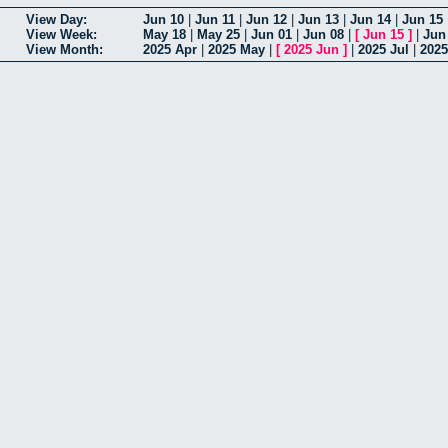
View Day:
Jun 10
|
Jun 11
|
Jun 12
|
Jun 13
|
Jun 14
|
Jun 15
View Week:
May 18
|
May 25
|
Jun 01
|
Jun 08
|
[
Jun 15
]
|
Jun
View Month:
2025 Apr
|
2025 May
|
[
2025 Jun
]
|
2025 Jul
|
202