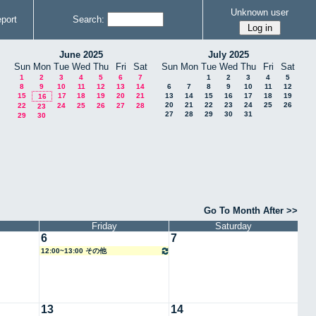
Unknown user
port
Search:
June 2025
July 2025
Sun
Mon
Tue
Wed
Thu
Fri
Sat
Sun
Mon
Tue
Wed
Thu
Fri
Sat
1
2
3
4
5
6
7
1
2
3
4
5
8
9
10
11
12
13
14
6
7
8
9
10
11
12
15
17
18
19
20
21
13
14
15
16
17
18
19
16
20
21
22
23
24
25
26
22
24
25
26
27
28
23
27
28
29
30
31
29
30
Go To Month After >>
Friday
Saturday
6
7
12:00~13:00 その他
13
14