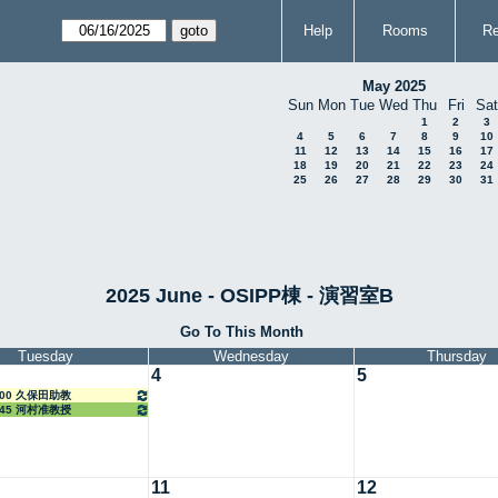
Help
Rooms
Re
May 2025
Sun
Mon
Tue
Wed
Thu
Fri
Sat
1
2
3
4
5
6
7
8
9
10
11
12
13
14
15
16
17
18
19
20
21
22
23
24
25
26
27
28
29
30
31
2025 June - OSIPP棟 - 演習室B
Go To This Month
Tuesday
Wednesday
Thursday
4
5
4:00 久保田助教
6:45 河村准教授
11
12