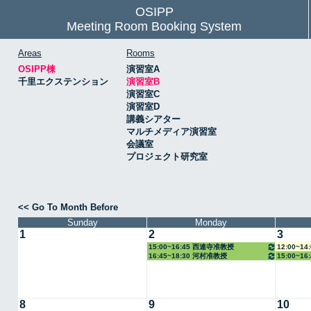
OSIPP
Meeting Room Booking System
Areas
Rooms
OSIPP棟
演習室A
千里エクステンション
演習室B
演習室C
演習室D
講義シアター
マルチメディア演習室
会議室
プロジェクト研究室
<< Go To Month Before
Sunday
Monday
1
2
3
15:00~16:45 西連寺准教授
12:00~1
16:45~18:30 河村准教授
15:00~1
8
9
10