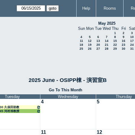
Help
Rooms
Re
May 2025
Sun
Mon
Tue
Wed
Thu
Fri
Sat
1
2
3
4
5
6
7
8
9
10
11
12
13
14
15
16
17
18
19
20
21
22
23
24
25
26
27
28
29
30
31
2025 June - OSIPP棟 - 演習室B
Go To This Month
Tuesday
Wednesday
Thursday
4
5
4:00 久保田助教
6:45 河村准教授
11
12