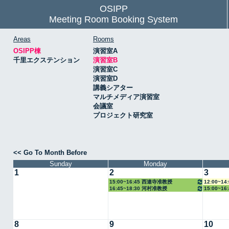
OSIPP
Meeting Room Booking System
Areas
Rooms
OSIPP棟
演習室A
千里エクステンション
演習室B
演習室C
演習室D
講義シアター
マルチメディア演習室
会議室
プロジェクト研究室
<< Go To Month Before
Sunday
Monday
1
2
3
15:00~16:45 西連寺准教授
12:00~1
16:45~18:30 河村准教授
15:00~1
8
9
10