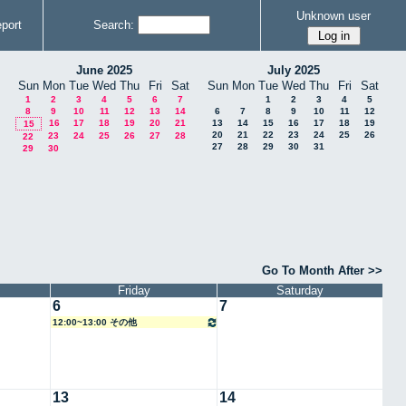
Unknown user
port
Search:
June 2025
July 2025
Sun
Mon
Tue
Wed
Thu
Fri
Sat
Sun
Mon
Tue
Wed
Thu
Fri
Sat
1
2
3
4
5
6
7
1
2
3
4
5
8
9
10
11
12
13
14
6
7
8
9
10
11
12
16
17
18
19
20
21
13
14
15
16
17
18
19
15
20
21
22
23
24
25
26
23
24
25
26
27
28
22
27
28
29
30
31
29
30
Go To Month After >>
Friday
Saturday
6
7
12:00~13:00 その他
13
14