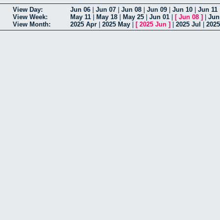
View Day:
Jun 06
|
Jun 07
|
Jun 08
|
Jun 09
|
Jun 10
|
Jun 11
View Week:
May 11
|
May 18
|
May 25
|
Jun 01
|
[
Jun 08
]
|
Jun
View Month:
2025 Apr
|
2025 May
|
[
2025 Jun
]
|
2025 Jul
|
202