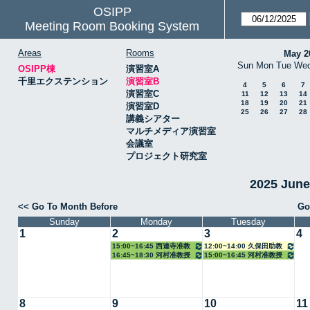
OSIPP
Meeting Room Booking System
Areas
Rooms
May 2
Sun
Mon
Tue
We
OSIPP棟
演習室A
千里エクステンション
演習室B
4
5
6
7
演習室C
11
12
13
14
18
19
20
21
演習室D
25
26
27
28
講義シアター
マルチメディア演習室
会議室
プロジェクト研究室
2025 Jun
<< Go To Month Before
Go
Sunday
Monday
Tuesday
1
2
3
4
15:00~16:45 西連寺准教
12:00~14:00 久保田助教
16:45~18:30 河村准教授
15:00~16:45 河村准教授
授
8
9
10
11