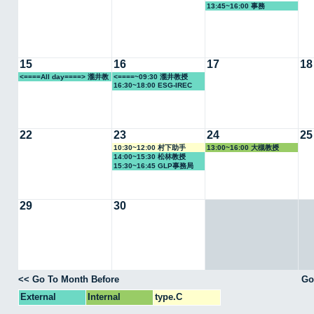
13:45~16:00 事務
15
16
17
18
<====All day====> 瀧井教
<====~09:30 瀧井教授
16:30~18:00 ESG-IREC
授
22
23
24
25
10:30~12:00 村下助手
13:00~16:00 大槻教授
14:00~15:30 松林教授
15:30~16:45 GLP事務局
29
30
<< Go To Month Before
Go
External
Internal
type.C