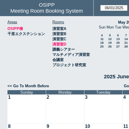
OSIPP
Meeting Room Booking System
Areas
Rooms
May 2
Sun
Mon
Tue
We
OSIPP棟
演習室A
千里エクステンション
演習室B
4
5
6
7
演習室C
11
12
13
14
18
19
20
21
演習室D
25
26
27
28
講義シアター
マルチメディア演習室
会議室
プロジェクト研究室
2025 Jun
<< Go To Month Before
Go
Sunday
Monday
Tuesday
1
2
3
4
8
9
10
11