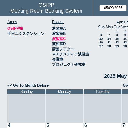
OSIPP
Meeting Room Booking System
Areas
Rooms
April 
Sun
Mon
Tue
We
OSIPP棟
演習室A
1
2
千里エクステンション
演習室B
6
7
8
9
演習室C
13
14
15
16
20
21
22
23
演習室D
27
28
29
30
講義シアター
マルチメディア演習室
会議室
プロジェクト研究室
2025 May
<< Go To Month Before
Go
Sunday
Monday
Tuesday
4
5
6
7