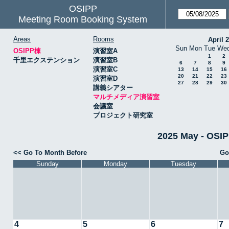
OSIPP
Meeting Room Booking System
Areas
Rooms
April 
Sun
Mon
Tue
We
OSIPP棟
演習室A
1
2
千里エクステンション
演習室B
6
7
8
9
演習室C
13
14
15
16
20
21
22
23
演習室D
27
28
29
30
講義シアター
マルチメディア演習室
会議室
プロジェクト研究室
2025 May - 
<< Go To Month Before
Go
Sunday
Monday
Tuesday
4
5
6
7