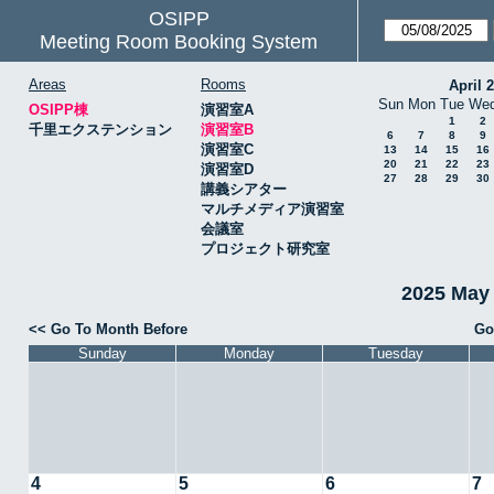
OSIPP
Meeting Room Booking System
Areas
Rooms
April 
Sun
Mon
Tue
We
OSIPP棟
演習室A
1
2
千里エクステンション
演習室B
6
7
8
9
演習室C
13
14
15
16
20
21
22
23
演習室D
27
28
29
30
講義シアター
マルチメディア演習室
会議室
プロジェクト研究室
2025 May
<< Go To Month Before
Go
Sunday
Monday
Tuesday
4
5
6
7