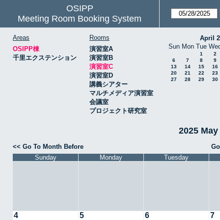
OSIPP
Meeting Room Booking System
Areas
Rooms
April 
Sun
Mon
Tue
We
OSIPP棟
演習室A
1
2
千里エクステンション
演習室B
6
7
8
9
演習室C
13
14
15
16
20
21
22
23
演習室D
27
28
29
30
講義シアター
マルチメディア演習室
会議室
プロジェクト研究室
2025 May
<< Go To Month Before
Go
Sunday
Monday
Tuesday
4
5
6
7