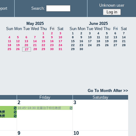
Unknown user
port
Search:
May 2025
June 2025
Sun
Mon
Tue
Wed
Thu
Fri
Sat
Sun
Mon
Tue
Wed
Thu
Fri
Sat
1
2
3
1
2
3
4
5
6
7
4
5
6
7
8
9
10
8
9
10
11
12
13
14
11
12
13
14
15
16
17
15
16
17
18
19
20
21
18
19
20
21
22
23
24
22
23
24
25
26
27
28
25
26
28
29
30
31
29
30
27
Go To Month After >>
Friday
Saturday
2
3
16:45~18:30 佐藤治子特任教授
任教授
任教授
9
10