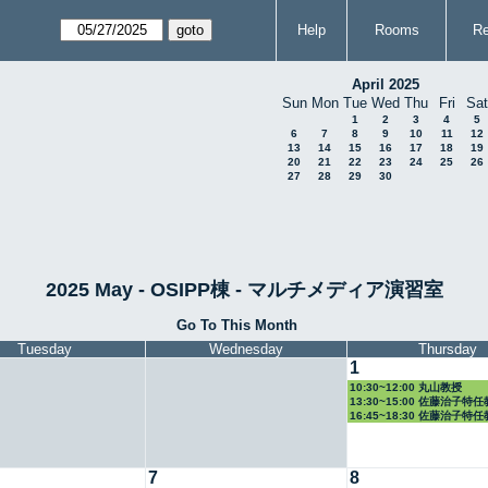
Help
Rooms
Re
April 2025
Sun
Mon
Tue
Wed
Thu
Fri
Sat
1
2
3
4
5
6
7
8
9
10
11
12
13
14
15
16
17
18
19
20
21
22
23
24
25
26
27
28
29
30
2025 May - OSIPP棟 - マルチメディア演習室
Go To This Month
Tuesday
Wednesday
Thursday
1
10:30~12:00 丸山教授
13:30~15:00 佐藤治子特
16:45~18:30 佐藤治子特
7
8