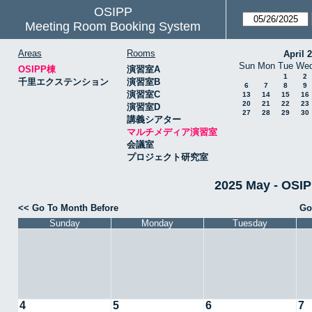
OSIPP
Meeting Room Booking System
Areas
Rooms
April 
Sun
Mon
Tue
We
OSIPP棟
演習室A
1
2
千里エクステンション
演習室B
6
7
8
9
演習室C
13
14
15
16
20
21
22
23
演習室D
27
28
29
30
講義シアター
マルチメディア演習室
会議室
プロジェクト研究室
2025 May - 
<< Go To Month Before
Go
Sunday
Monday
Tuesday
4
5
6
7