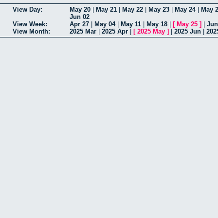
View Day:
May 20
|
May 21
|
May 22
|
May 23
|
May 24
|
May 
Jun 02
View Week:
Apr 27
|
May 04
|
May 11
|
May 18
|
[
May 25
]
|
Jun
View Month:
2025 Mar
|
2025 Apr
|
[
2025 May
]
|
2025 Jun
|
202