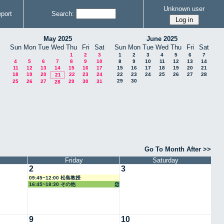
Unknown user
port
Search:
May 2025
June 2025
Sun
Mon
Tue
Wed
Thu
Fri
Sat
Sun
Mon
Tue
Wed
Thu
Fri
Sat
1
2
3
1
2
3
4
5
6
7
4
5
6
7
8
9
10
8
9
10
11
12
13
14
11
12
13
14
15
16
17
15
16
17
18
19
20
21
18
19
20
22
23
24
22
23
24
25
26
27
28
21
29
30
25
26
27
29
30
31
28
Go To Month After >>
Friday
Saturday
2
3
09:45~12:00 松島教授
16:45~18:30 その他
9
10