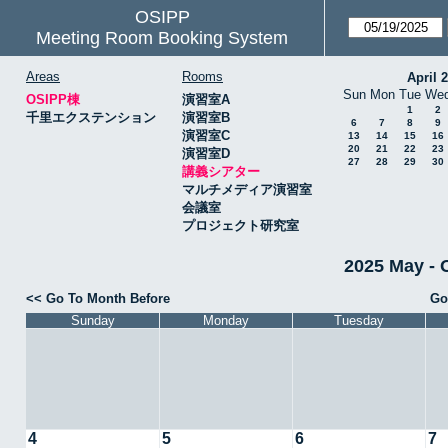
OSIPP
Meeting Room Booking System
Areas
Rooms
April 
Sun
Mon
Tue
We
OSIPP棟
演習室A
1
2
千里エクステンション
演習室B
6
7
8
9
演習室C
13
14
15
16
20
21
22
23
演習室D
27
28
29
30
講義シアター
マルチメディア演習室
会議室
プロジェクト研究室
2025 May 
<< Go To Month Before
Go
Sunday
Monday
Tuesday
4
5
6
7