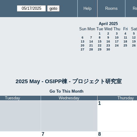
Help
Rooms
Re
April 2025
Sun
Mon
Tue
Wed
Thu
Fri
Sat
1
2
3
4
5
6
7
8
9
10
11
12
13
14
15
16
17
18
19
20
21
22
23
24
25
26
27
28
29
30
2025 May - OSIPP棟 - プロジェクト研究室
Go To This Month
Tuesday
Wednesday
Thursday
1
7
8