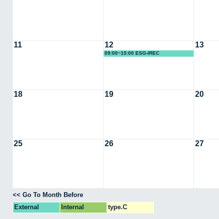
11
12
13
09:00~15:00 ESG-IREC
18
19
20
25
26
27
<< Go To Month Before
External
Internal
type.C