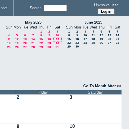
Unknown user
port
Search:
May 2025
June 2025
Sun
Mon
Tue
Wed
Thu
Fri
Sat
Sun
Mon
Tue
Wed
Thu
Fri
Sat
1
2
3
1
2
3
4
5
6
7
4
5
6
7
8
9
10
8
9
10
11
12
13
14
11
12
13
14
15
16
15
16
17
18
19
20
21
17
22
23
24
25
26
27
28
18
19
20
21
22
23
24
29
30
25
26
27
28
29
30
31
Go To Month After >>
Friday
Saturday
2
3
9
10