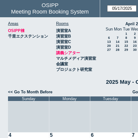
OSIPP
Meeting Room Booking System
Areas
Rooms
April 
Sun
Mon
Tue
We
OSIPP棟
演習室A
1
2
千里エクステンション
演習室B
6
7
8
9
演習室C
13
14
15
16
20
21
22
23
演習室D
27
28
29
30
講義シアター
マルチメディア演習室
会議室
プロジェクト研究室
2025 May 
<< Go To Month Before
Go
Sunday
Monday
Tuesday
4
5
6
7