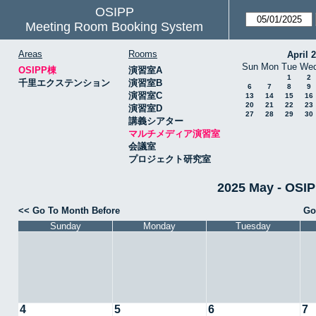
OSIPP
Meeting Room Booking System
Areas
Rooms
April 
Sun
Mon
Tue
We
OSIPP棟
演習室A
1
2
千里エクステンション
演習室B
6
7
8
9
演習室C
13
14
15
16
20
21
22
23
演習室D
27
28
29
30
講義シアター
マルチメディア演習室
会議室
プロジェクト研究室
2025 May - 
<< Go To Month Before
Go
Sunday
Monday
Tuesday
4
5
6
7