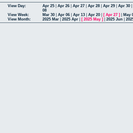
View Day:
Apr 25
|
Apr 26
|
Apr 27
|
Apr 28
|
Apr 29
|
Apr 30
08
View Week:
Mar 30
|
Apr 06
|
Apr 13
|
Apr 20
|
[
Apr 27
]
|
May 
View Month:
2025 Mar
|
2025 Apr
|
[
2025 May
]
|
2025 Jun
|
202