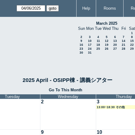
Help
Rooms
Re
March 2025
Sun
Mon
Tue
Wed
Thu
Fri
Sat
1
2
3
4
5
6
7
8
9
10
11
12
13
14
15
16
17
18
19
20
21
22
23
24
25
26
27
28
29
30
31
2025 April - OSIPP棟 - 講義シアター
Go To This Month
Tuesday
Wednesday
Thursday
2
3
13:00~18:30 その他
9
10