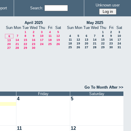
Unknown user
port
Search:
April 2025
May 2025
Sun
Mon
Tue
Wed
Thu
Fri
Sat
Sun
Mon
Tue
Wed
Thu
Fri
Sat
1
2
3
4
5
1
2
3
7
8
9
10
11
12
4
5
6
7
8
9
10
6
11
12
13
14
15
16
17
14
15
16
17
18
19
13
18
19
20
21
22
23
24
20
21
22
23
24
25
26
25
26
27
28
29
30
31
27
28
29
30
Go To Month After >>
Friday
Saturday
4
5
11
12