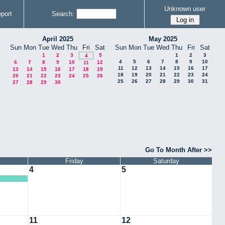
Unknown user
port
Search:
April 2025
May 2025
Sun
Mon
Tue
Wed
Thu
Fri
Sat
Sun
Mon
Tue
Wed
Thu
Fri
Sat
1
2
3
5
1
2
3
4
4
5
6
7
8
9
10
6
7
8
9
10
12
11
11
12
13
14
15
16
17
13
14
15
16
17
18
19
18
19
20
21
22
23
24
20
21
22
23
24
25
26
25
26
27
28
29
30
31
27
28
29
30
Go To Month After >>
Friday
Saturday
4
5
11
12