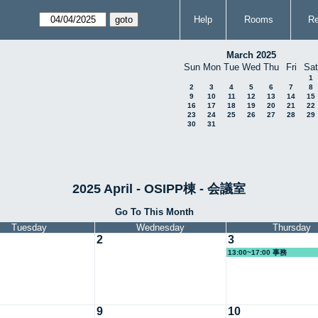
Help
Rooms
Re
March 2025
Sun
Mon
Tue
Wed
Thu
Fri
Sat
1
2
3
4
5
6
7
8
9
10
11
12
13
14
15
16
17
18
19
20
21
22
23
24
25
26
27
28
29
30
31
2025 April - OSIPP棟 - 会議室
Go To This Month
Tuesday
Wednesday
Thursday
2
3
13:00~17:00 事務
9
10