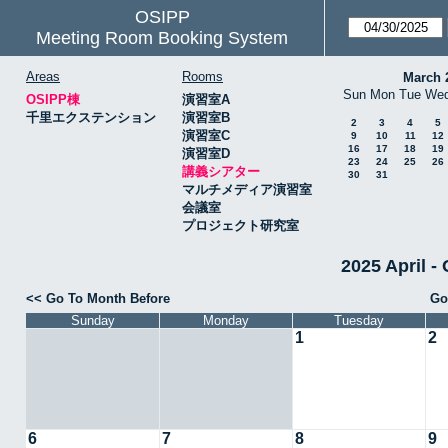
OSIPP
Meeting Room Booking System
Areas
Rooms
March 
Sun
Mon
Tue
We
OSIPP棟
演習室A
千里エクステンション
演習室B
2
3
4
5
演習室C
9
10
11
12
16
17
18
19
演習室D
23
24
25
26
講義シアター
30
31
マルチメディア演習室
会議室
プロジェクト研究室
2025 April
<< Go To Month Before
Go
Sunday
Monday
Tuesday
1
2
6
7
8
9