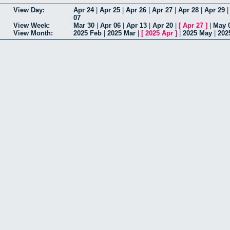
View Day:
Apr 24
|
Apr 25
|
Apr 26
|
Apr 27
|
Apr 28
|
Apr 29
07
View Week:
Mar 30
|
Apr 06
|
Apr 13
|
Apr 20
|
[
Apr 27
]
|
May 
View Month:
2025 Feb
|
2025 Mar
|
[
2025 Apr
]
|
2025 May
|
202