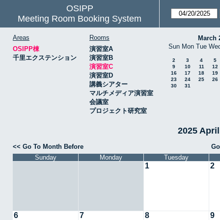
OSIPP
Meeting Room Booking System
Areas
Rooms
March 
Sun
Mon
Tue
We
OSIPP棟
演習室A
千里エクステンション
演習室B
2
3
4
5
演習室C
9
10
11
12
16
17
18
19
演習室D
23
24
25
26
講義シアター
30
31
マルチメディア演習室
会議室
プロジェクト研究室
2025 Apr
<< Go To Month Before
Go
Sunday
Monday
Tuesday
1
2
6
7
8
9