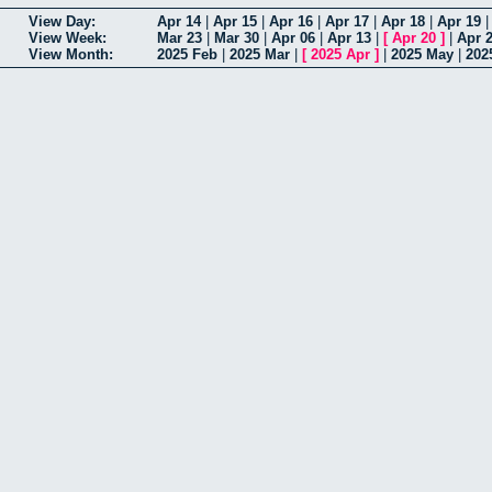
View Day:
Apr 14
|
Apr 15
|
Apr 16
|
Apr 17
|
Apr 18
|
Apr 19
View Week:
Mar 23
|
Mar 30
|
Apr 06
|
Apr 13
|
[
Apr 20
]
|
Apr 
View Month:
2025 Feb
|
2025 Mar
|
[
2025 Apr
]
|
2025 May
|
202