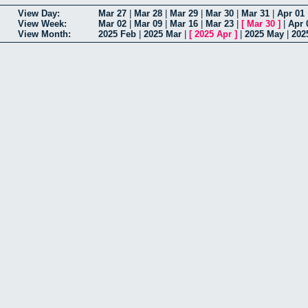
View Day:
Mar 27
|
Mar 28
|
Mar 29
|
Mar 30
|
Mar 31
|
Apr 01
View Week:
Mar 02
|
Mar 09
|
Mar 16
|
Mar 23
|
[
Mar 30
]
|
Apr 
View Month:
2025 Feb
|
2025 Mar
|
[
2025 Apr
]
|
2025 May
|
202