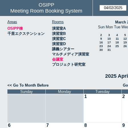
OSIPP
Meeting Room Booking System
Areas
Rooms
March 
Sun
Mon
Tue
We
OSIPP棟
演習室A
千里エクステンション
演習室B
2
3
4
5
演習室C
9
10
11
12
16
17
18
19
演習室D
23
24
25
26
講義シアター
30
31
マルチメディア演習室
会議室
プロジェクト研究室
2025 Apr
<< Go To Month Before
Go
Sunday
Monday
Tuesday
1
2
6
7
8
9