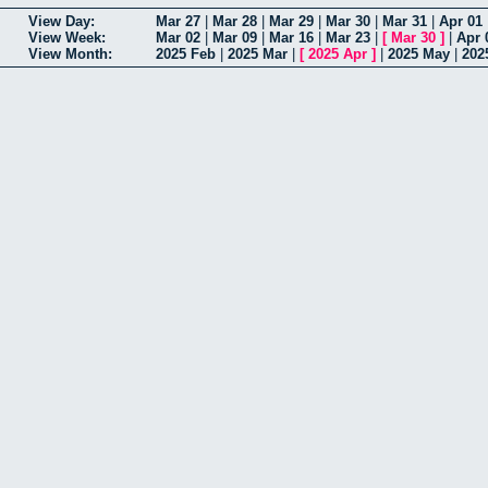
View Day:
Mar 27
|
Mar 28
|
Mar 29
|
Mar 30
|
Mar 31
|
Apr 01
View Week:
Mar 02
|
Mar 09
|
Mar 16
|
Mar 23
|
[
Mar 30
]
|
Apr 
View Month:
2025 Feb
|
2025 Mar
|
[
2025 Apr
]
|
2025 May
|
202