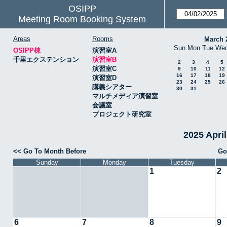
OSIPP
Meeting Room Booking System
Areas
Rooms
March 
Sun
Mon
Tue
We
OSIPP棟
演習室A
千里エクステンション
演習室B
2
3
4
5
演習室C
9
10
11
12
16
17
18
19
演習室D
23
24
25
26
講義シアター
30
31
マルチメディア演習室
会議室
プロジェクト研究室
2025 Apr
<< Go To Month Before
Go
Sunday
Monday
Tuesday
1
2
6
7
8
9