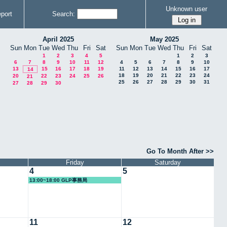
Unknown user
port
Search:
April 2025
May 2025
Sun
Mon
Tue
Wed
Thu
Fri
Sat
Sun
Mon
Tue
Wed
Thu
Fri
Sat
1
2
3
4
5
1
2
3
6
7
8
9
10
11
12
4
5
6
7
8
9
10
13
15
16
17
18
19
11
12
13
14
15
16
17
14
18
19
20
21
22
23
24
20
22
23
24
25
26
21
25
26
27
28
29
30
31
27
28
29
30
Go To Month After >>
Friday
Saturday
4
5
13:00~18:00 GLP事務局
11
12