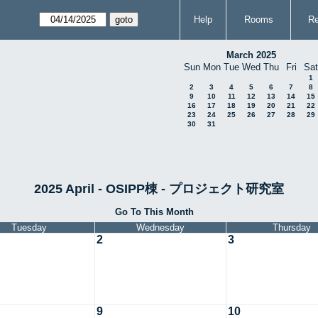
Help
Rooms
Re
March 2025
Sun
Mon
Tue
Wed
Thu
Fri
Sat
1
2
3
4
5
6
7
8
9
10
11
12
13
14
15
16
17
18
19
20
21
22
23
24
25
26
27
28
29
30
31
2025 April - OSIPP棟 - プロジェクト研究室
Go To This Month
Tuesday
Wednesday
Thursday
2
3
9
10