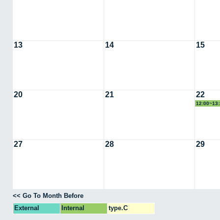
13
14
15
20
21
22
12:00~1
27
28
29
<< Go To Month Before
External
Internal
type.C