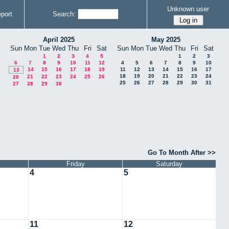
Unknown user
port
Search:
April 2025
May 2025
Sun
Mon
Tue
Wed
Thu
Fri
Sat
Sun
Mon
Tue
Wed
Thu
Fri
Sat
1
2
3
4
5
1
2
3
6
7
8
9
10
11
12
4
5
6
7
8
9
10
14
15
16
17
18
19
11
12
13
14
15
16
17
13
18
19
20
21
22
23
24
21
22
23
24
25
26
20
25
26
27
28
29
30
31
27
28
29
30
Go To Month After >>
Friday
Saturday
4
5
11
12