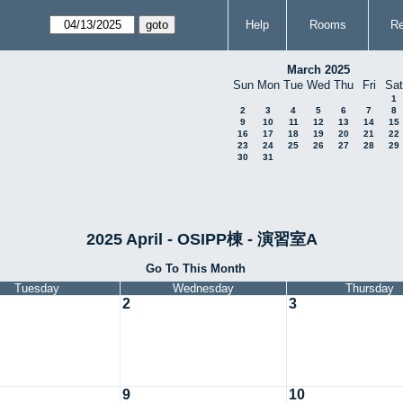
Help
Rooms
Re
March 2025
Sun
Mon
Tue
Wed
Thu
Fri
Sat
1
2
3
4
5
6
7
8
9
10
11
12
13
14
15
16
17
18
19
20
21
22
23
24
25
26
27
28
29
30
31
2025 April - OSIPP棟 - 演習室A
Go To This Month
Tuesday
Wednesday
Thursday
2
3
9
10