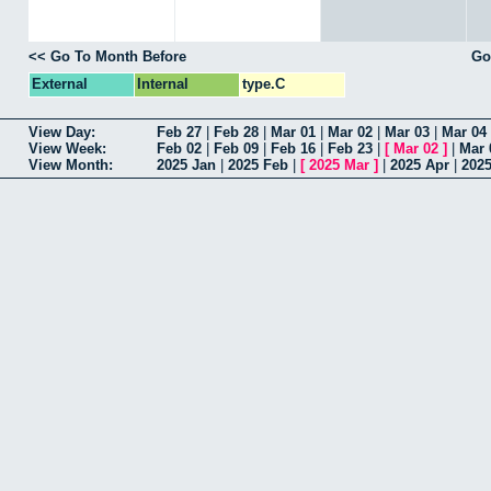
<< Go To Month Before
Go
External
Internal
type.C
View Day:
Feb 27
|
Feb 28
|
Mar 01
|
Mar 02
|
Mar 03
|
Mar 04
View Week:
Feb 02
|
Feb 09
|
Feb 16
|
Feb 23
|
[
Mar 02
]
|
Mar 
View Month:
2025 Jan
|
2025 Feb
|
[
2025 Mar
]
|
2025 Apr
|
202