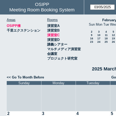
OSIPP
Meeting Room Booking System
Areas
Rooms
Februar
Sun
Mon
Tue
We
OSIPP棟
演習室A
千里エクステンション
演習室B
2
3
4
5
演習室C
9
10
11
12
16
17
18
19
演習室D
23
24
25
26
講義シアター
マルチメディア演習室
会議室
プロジェクト研究室
2025 Mar
<< Go To Month Before
Go
Sunday
Monday
Tuesday
2
3
4
5