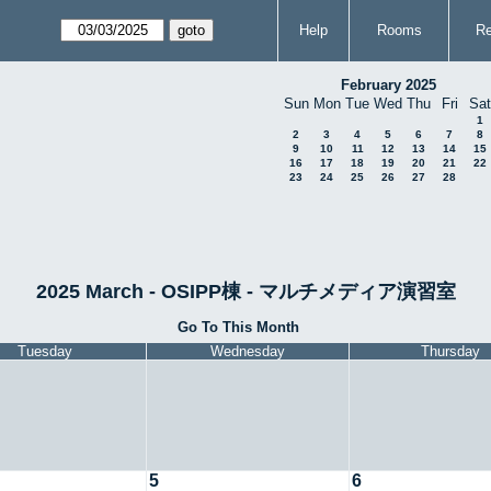
Help
Rooms
Re
February 2025
Sun
Mon
Tue
Wed
Thu
Fri
Sat
1
2
3
4
5
6
7
8
9
10
11
12
13
14
15
16
17
18
19
20
21
22
23
24
25
26
27
28
2025 March - OSIPP棟 - マルチメディア演習室
Go To This Month
Tuesday
Wednesday
Thursday
5
6