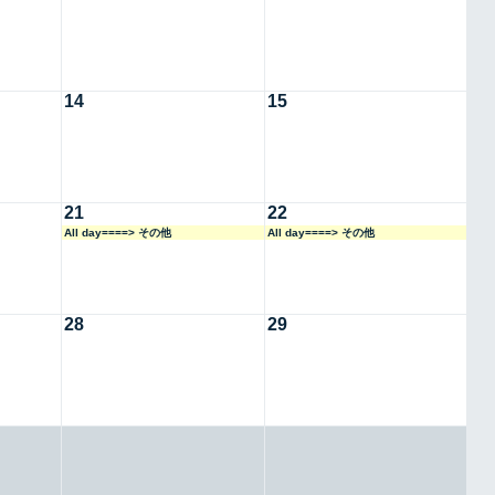
14
15
21
22
All day====> その他
All day====> その他
28
29