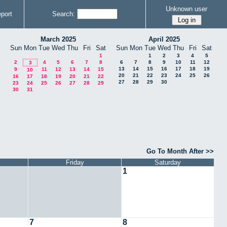
Unknown user
port
Search:
March 2025
April 2025
Sun
Mon
Tue
Wed
Thu
Fri
Sat
Sun
Mon
Tue
Wed
Thu
Fri
Sat
1
1
2
3
4
5
2
4
5
6
7
8
6
7
8
9
10
11
12
3
13
14
15
16
17
18
19
9
11
12
13
14
15
10
20
21
22
23
24
25
26
16
17
18
19
20
21
22
27
28
29
30
23
24
25
26
27
28
29
30
31
Go To Month After >>
Friday
Saturday
1
7
8