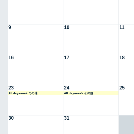
9
10
11
16
17
18
23
24
25
All day====> その他
All day====> その他
30
31