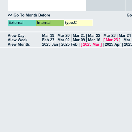
<< Go To Month Before
Go
External
Internal
type.C
View Day:
Mar 19
|
Mar 20
|
Mar 21
|
Mar 22
|
Mar 23
|
Mar 24
View Week:
Feb 23
|
Mar 02
|
Mar 09
|
Mar 16
|
[
Mar 23
]
|
Mar 
View Month:
2025 Jan
|
2025 Feb
|
[
2025 Mar
]
|
2025 Apr
|
202