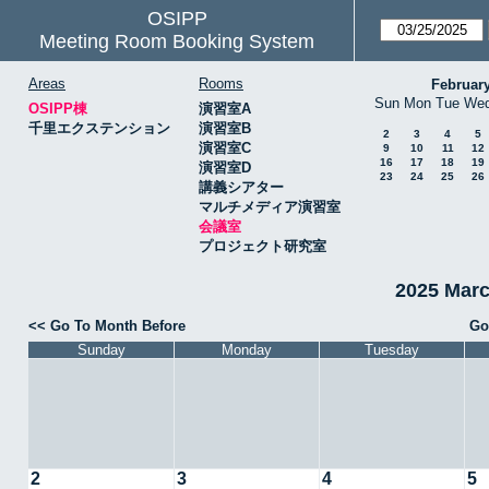
OSIPP
Meeting Room Booking System
Areas
Rooms
Februar
Sun
Mon
Tue
We
OSIPP棟
演習室A
千里エクステンション
演習室B
2
3
4
5
演習室C
9
10
11
12
16
17
18
19
演習室D
23
24
25
26
講義シアター
マルチメディア演習室
会議室
プロジェクト研究室
2025 Mar
<< Go To Month Before
Go
Sunday
Monday
Tuesday
2
3
4
5